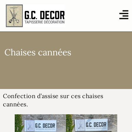
Chaises cannées
Assise
,
Chaises
,
Décoration
,
Renovation
,
Tapisserie
Chaises
,
Réalisations
Confection d’assise sur ces chaises
cannées.