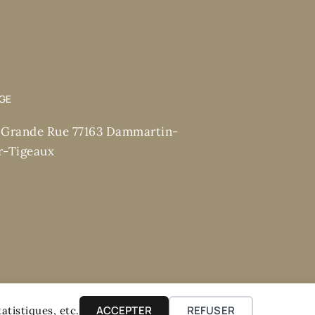
ÈGE
 Grande Rue 77163 Dammartin-
r-Tigeaux
ACCEPTER
REFUSER
atistiques, etc.