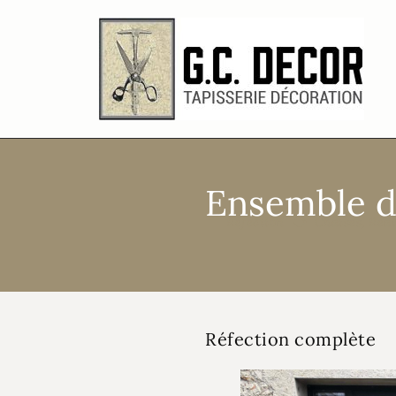
Ensemble de
Réfection
Chaises
,
Réal
Réfection complète