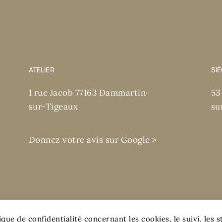
ATELIER
SI
1 rue Jacob 77163 Dammartin-
53
sur-Tigeaux
su
Donnez votre avis sur Google >
que de confidentialité concernant les cookies, le suivi, les st