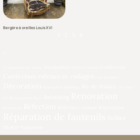
Bergère à oreilles Louis XVI
1
2
3
4
–
Banquettes
Confection
75
Appartement
Assise
Chaises
Cinéma
Confection rideaux et voilages
Cuir
Designer
Décoration
Ile-de-france
Fabrication
Habillage
Lit
Louis
Renovation
Relooking
XV
Motocyclette
Paris
Réfection
Réfection canapé
Réparation
Restaurant
Réparation de fauteuils
Sellier
moto
Tapisserie